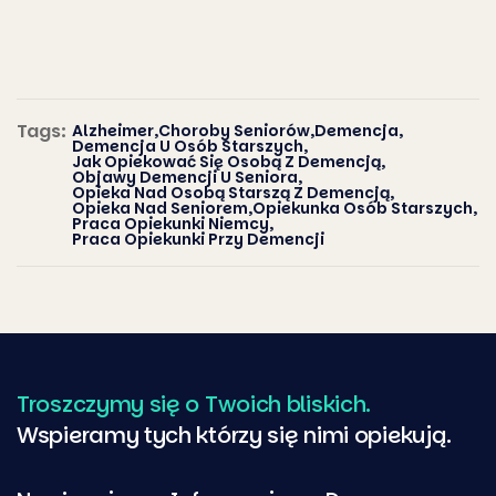
Tags:
Alzheimer
,
Choroby Seniorów
,
Demencja
,
Demencja U Osób Starszych
,
Jak Opiekować Się Osobą Z Demencją
,
Objawy Demencji U Seniora
,
Opieka Nad Osobą Starszą Z Demencją
,
Opieka Nad Seniorem
,
Opiekunka Osób Starszych
,
Praca Opiekunki Niemcy
,
Praca Opiekunki Przy Demencji
Troszczymy się o Twoich bliskich.
Wspieramy tych którzy się nimi opiekują.