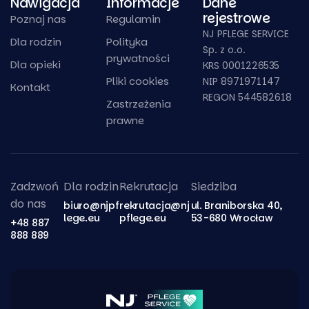
Nawigacja
Informacje
Dane
rejestrowe
Poznaj nas
Regulamin
NJ PFLEGE SERVICE
Dla rodzin
Polityka
Sp. z o.o.
prywatności
Dla opieki
KRS 0001226535
Pliki cookies
NIP 8971971147
Kontakt
REGON 544582618
Zastrzeżenia
prawne
Zadzwoń
Dla rodzin
Rekrutacja
Siedziba
do nas
biuro@njpf
rekrutacja@nj
ul. Braniborska 40,
lege.eu
pflege.eu
53-680 Wrocław
+48 887
888 889