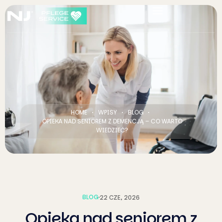
HOME
WPISY
BLOG
OPIEKA NAD SENIOREM Z DEMENCJĄ – CO WARTO
WIEDZIEĆ?
BLOG
22 CZE, 2026
Opieka nad seniorem z