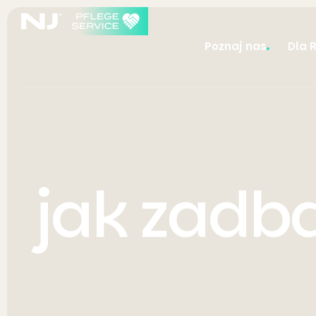
Poznaj nas
Dla 
jak zadb