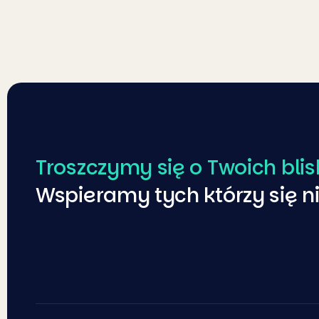
Troszczymy się o Twoich blis
Wspieramy tych którzy się n