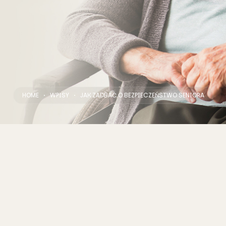
HOME
WPISY
JAK ZADBAĆ O BEZPIECZEŃSTWO SENIORA