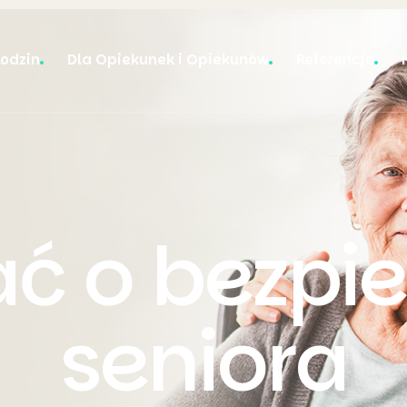
Rodzin
Dla Opiekunek i Opiekunów
Referencje
ać o bezpi
seniora