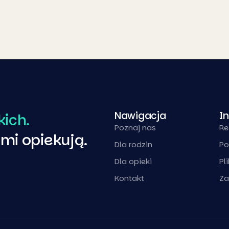
Nawigacja
I
kich.
Poznaj nas
Re
imi opiekują.
Dla rodzin
Po
Dla opieki
Pl
Kontakt
Za