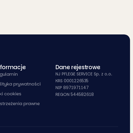
nformacje
Dane rejestrowe
gulamin
NJ PFLEGE SERVICE Sp. z o.o.
KRS 0001226535
lityka prywatności
NIP 8971971147
iki cookies
REGON 544582618
strzeżenia prawne