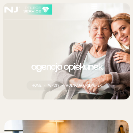
agencja opiekunek
HOME
WPISY
AGENCJA OPIEKUNEK