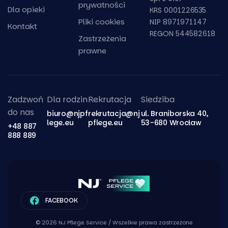
prywatności
Dla opieki
KRS 0001226535
Pliki cookies
NIP 8971971147
Kontakt
REGON 544582618
Zastrzeżenia
prawne
Zadzwoń
Dla rodzin
Rekrutacja
Siedziba
do nas
biuro@njpf
rekrutacja@nj
ul. Braniborska 40,
lege.eu
pflege.eu
53-680 Wrocław
+48 887
888 889
FACEBOOK
© 2026 NJ Pflege Service / Wszelkie prawa zastrzeżone