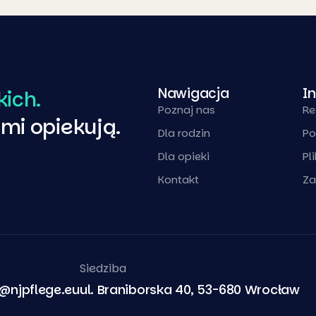
Nawigacja
I
kich.
Poznaj nas
Re
imi opiekują.
Dla rodzin
Po
Dla opieki
Pl
Kontakt
Za
Siedziba
a@njpflege.eu
ul. Braniborska 40, 53-680 Wrocław