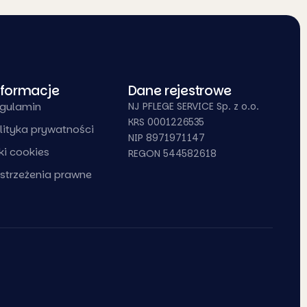
nformacje
Dane rejestrowe
gulamin
NJ PFLEGE SERVICE Sp. z o.o.
KRS 0001226535
lityka prywatności
NIP 8971971147
iki cookies
REGON 544582618
strzeżenia prawne