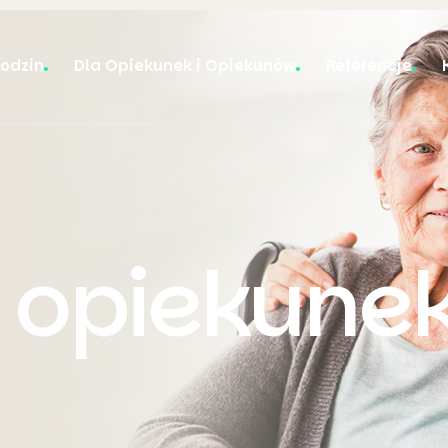
Rodzin
Dla Opiekunek i Opiekunów
Referencje
 opiekune