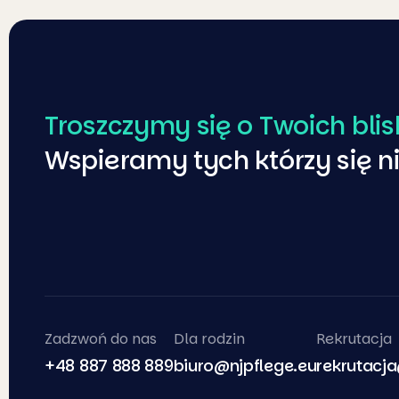
Troszczymy się o Twoich blis
Wspieramy tych którzy się n
Zadzwoń do nas
Dla rodzin
Rekrutacja
+48 887 888 889
biuro@njpflege.eu
rekrutacj